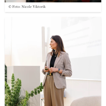
©
Foto: Nicole Viktorik