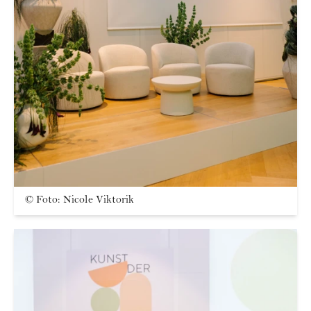
©
Foto: Nicole Viktorik