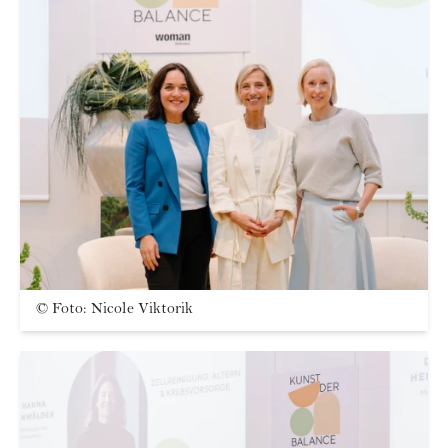
©
Foto: Nicole Viktorik