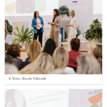
©
Foto: Nicole Viktorik