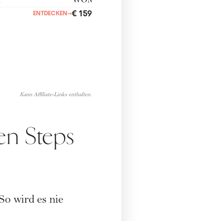
n
WOMANtreatment
€ 159,00
ENTDECKEN
→
ENTDECKEN
→
Kann Affiliate-Links enthalten.
en Steps
o wird es nie