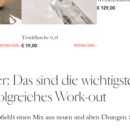
WOMANmoo
€ 129,00
Trinkflasche 0,5l
€ 19,00
ENTDECKEN
→
ENTDECKEN
→
: Das sind die wichtigst
folgreiches Work-out
iehlt einen Mix aus neuen und alten Übungen. S