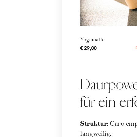
Yogamatte
€ 29,00
Daurpower
für ein er
Struktur:
Caro empf
langweilig.