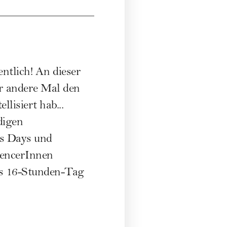
ntlich! An dieser
er andere Mal den
llisiert hab...
digen
ss Days und
uencerInnen
bis 16-Stunden-Tag