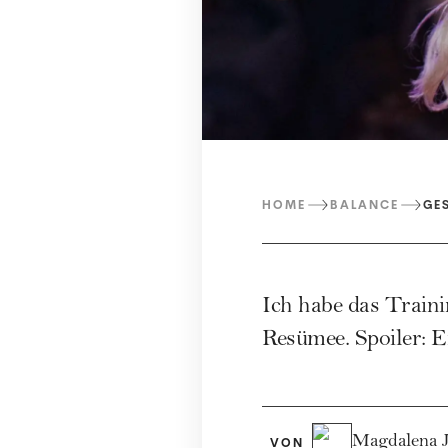
HOME
BALANCE
GE
Ich habe das Train
Resümee. Spoiler: E
Magdalena 
VON