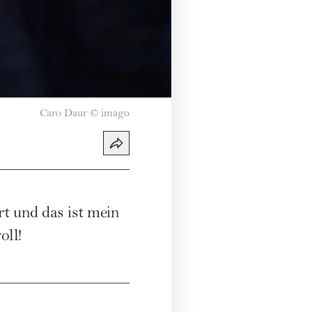
Caro Daur
©
imago
t und das ist mein
oll!