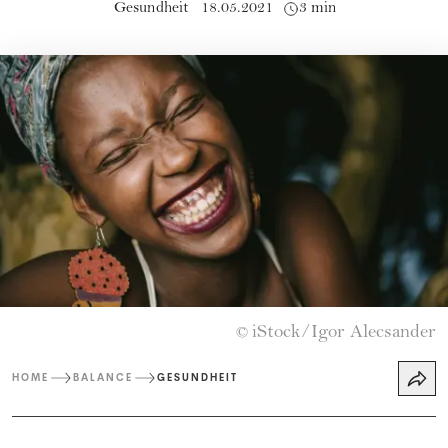
Gesundheit
18.05.2021
3 min
iStock/Igor Alecsander
©
HOME
BALANCE
GESUNDHEIT