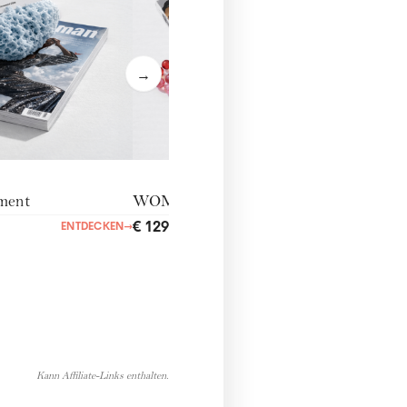
→
ment
WOMANcommunity
€ 129,00
ENTDECKEN
→
ENTDECKEN
→
Kann Affiliate-Links enthalten.