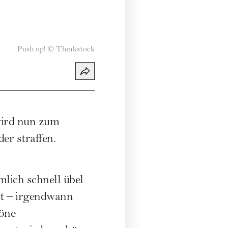
Push up!
©
Thinkstock
wird nun zum
er straffen.
mlich schnell übel
st – irgendwann
höne