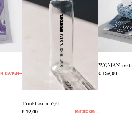
WOMANtreat
€ 159,00
ENTDECKEN
→
Trinkflasche 0,5l
€ 19,00
ENTDECKEN
→