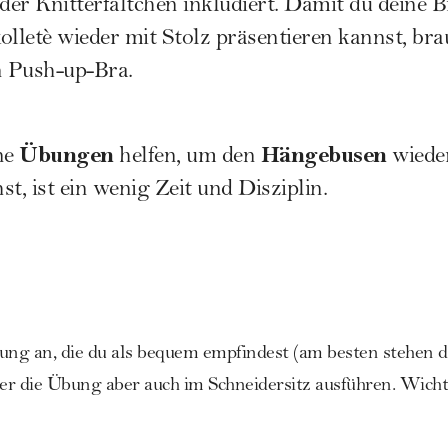
er Knitterfältchen inkludiert. Damit du deine 
olletè wieder mit Stolz präsentieren kannst, bra
n
Push-up-Bra
.
Übungen
Hängebusen
ne
helfen, um den
wiede
t, ist ein wenig Zeit und Disziplin.
ung an, die du als bequem empfindest (am besten stehen d
er die Übung aber auch im Schneidersitz ausführen. Wichtig