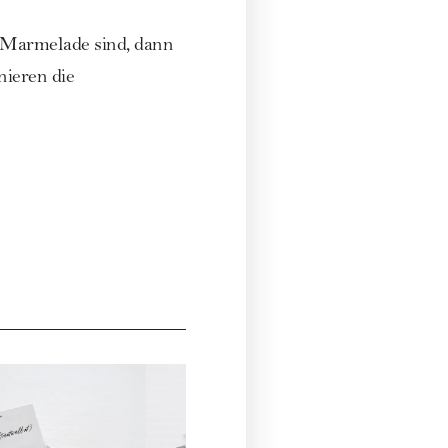
e Marmelade sind, dann
nieren die
Yoga
€ 29,