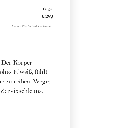
Yogamatte
€ 29,00
ENTDECKEN
→
Kann Affiliate-Links enthalten.
. Der Körper
rohes Eiweiß, fühlt
hne zu reißen. Wegen
 Zervixschleims.