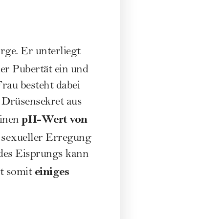
rge. Er unterliegt
der Pubertät ein und
rau besteht dabei
, Drüsensekret aus
pH-Wert von
einen
d sexueller Erregung
 des Eisprungs kann
einiges
gt somit