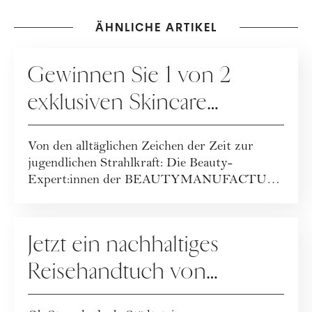
ÄHNLICHE ARTIKEL
GEWINNSPIELE
Gewinnen Sie 1 von 2
exklusiven Skincare
Packages der
Von den alltäglichen Zeichen der Zeit zur
BEAUTYMANUFACTUR!
jugendlichen Strahlkraft: Die Beauty-
Expert:innen der BEAUTYMANUFACTUR
haben ihr geballt...
GEWINNSPIELE
Jetzt ein nachhaltiges
Reisehandtuch von
Buvanha gewinnen