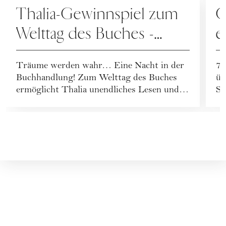
Thalia-Gewinnspiel zum
G
Welttag des Buches -
e
Übernachten Sie in der
S
Träume werden wahr… Eine Nacht in der
7 
Buchhandlung
S
Buchhandlung! Zum Welttag des Buches
üb
ermöglicht Thalia unendliches Lesen und
S
Stöbern.