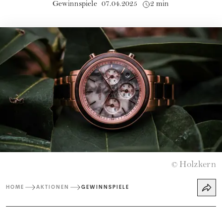
Gewinnspiele
07.04.2025
2 min
Holzkern
©
HOME
AKTIONEN
GEWINNSPIELE