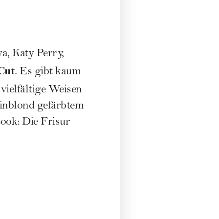
a, Katy Perry,
Cut
. Es gibt kaum
o vielfältige Weisen
tinblond gefärbtem
Look: Die
Frisur