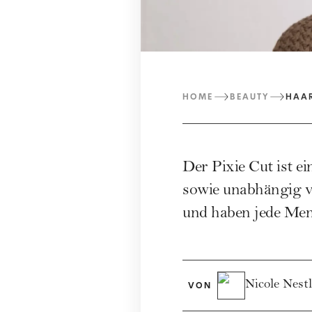
HOME
BEAUTY
HAA
Der Pixie Cut ist e
sowie unabhängig v
und haben jede Meng
Nicole Nestl
VON