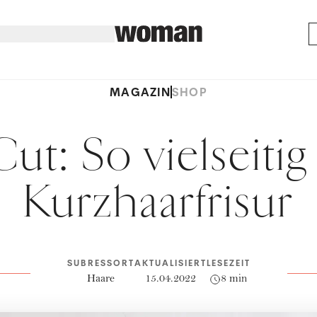
MAGAZIN
SHOP
Cut: So vielseitig 
Kurzhaarfrisur
SUBRESSORT
AKTUALISIERT
LESEZEIT
Haare
15.04.2022
8 min