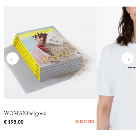
←
→
WOMANfeelgood
€ 198,00
ENTDECKEN
→