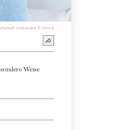
rschaft verkünden
©
iStock
esondere Weise