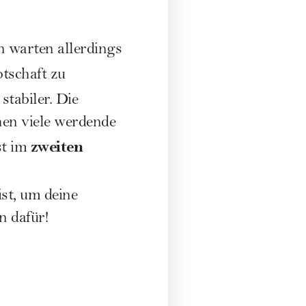
n warten allerdings
otschaft zu
stabiler. Die
hen viele werdende
zweiten
st im
st, um deine
n dafür!