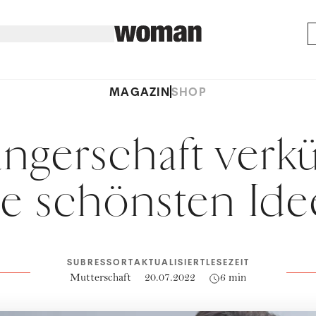
MAGAZIN
SHOP
ngerschaft verk
e schönsten Id
SUBRESSORT
AKTUALISIERT
LESEZEIT
Mutterschaft
20.07.2022
6 min