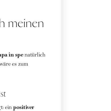
ch meinen
apa in spe
natürlich
 wäre es zum
st
positiver
t: ein