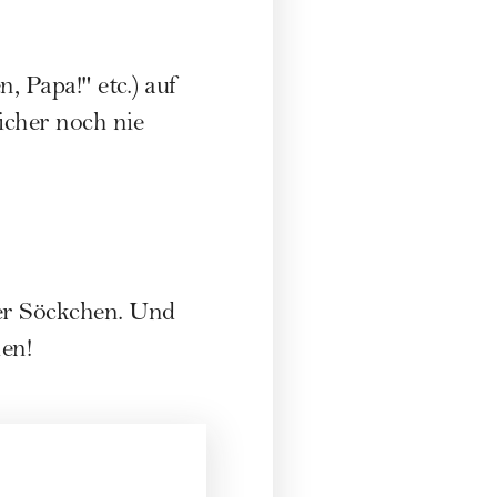
 Papa!" etc.) auf
icher noch nie
er Söckchen. Und
hen!