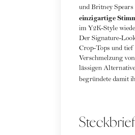
und
Britney Spears
einzigartige Stimm
im
Y2K-Style
wieder
Der Signature-Look
Crop-Tops und tief 
Verschmelzung von 
lässigen Alternativ
begründete damit i
Steckbrie