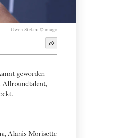
Gwen Stefani
©
imago
kannt geworden
m Allroundtalent,
ockt.
na
,
Alanis Morisette