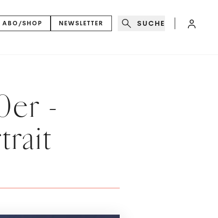
SUCHE
ABO/SHOP
NEWSLETTER
0er -
rait