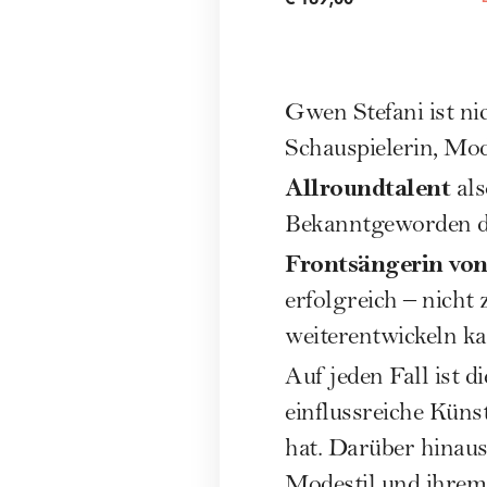
Gwen Stefani ist ni
Schauspielerin, Mod
Allroundtalent
als
Bekanntgeworden du
Frontsängerin vo
erfolgreich – nicht 
weiterentwickeln ka
Auf jeden Fall ist d
einflussreiche Küns
hat. Darüber hinau
Modestil und ihrem