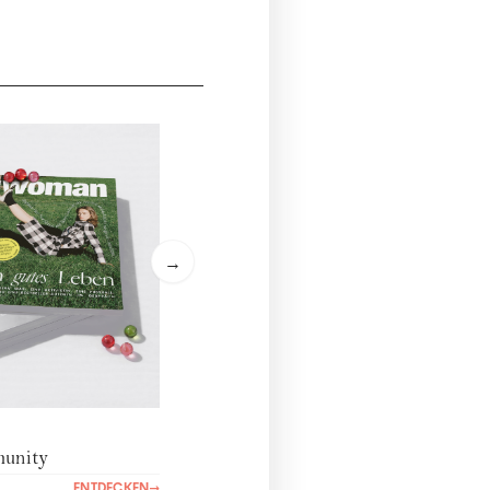
→
nity
ENTDECKEN
→