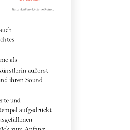
Kann Affiliate-Links enthalten.
 auch
echtes
me als
okünstlerin äußerst
 und ihren Sound
erte und
Stempel aufgedrückt
usgefallenen
zurück zum Anfang …