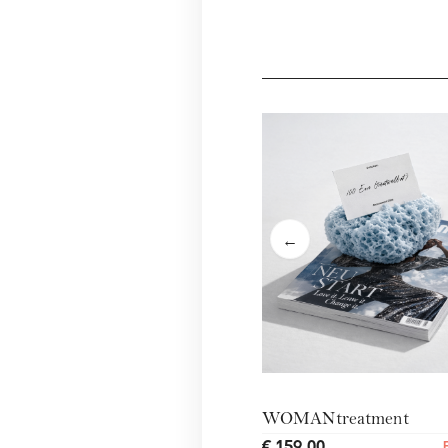
←
WOMANtreatment
€ 159,00