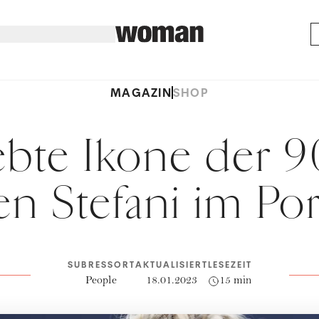
MAGAZIN
SHOP
ebte Ikone der 9
n Stefani im Port
SUBRESSORT
AKTUALISIERT
LESEZEIT
People
18.01.2023
15 min