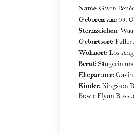
Name:
Gwen Renée 
Geboren am:
03. O
Sternzeichen:
Waa
Geburtsort:
Fuller
Wohnort:
Los Ang
Beruf:
Sängerin un
Ehepartner:
Gavin R
Kinder:
Kingston Ro
Bowie Flynn Rossda