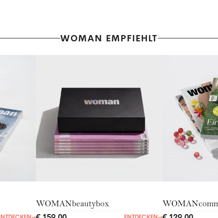
WOMAN EMPFIEHLT
WOMANbeautybox
WOMANcommu
€ 159,00
€ 129,00
ENTDECKEN
→
ENTDECKEN
→