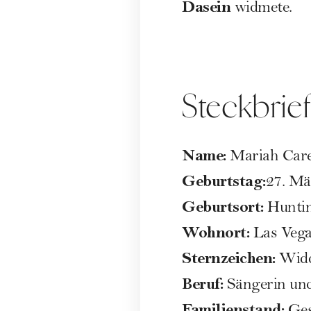
Dasein
widmete.
Steckbrie
Name:
Mariah Car
Geburtstag:
27. Mä
Geburtsort:
Huntin
Wohnort:
Las Veg
Sternzeichen:
Wid
Beruf:
Sängerin und
Familienstand: