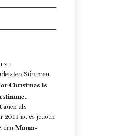
n zu
adetsten Stimmen
or Christmas Is
rstimme.
t auch als
r 2011 ist es jedoch
Mama-
nz den