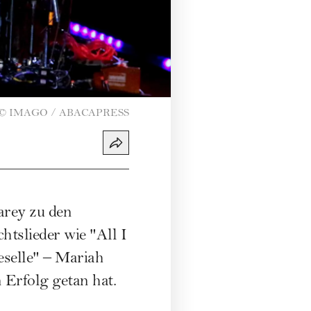
©
IMAGO / ABACAPRESS
arey zu den
tslieder wie "All I
eselle" – Mariah
n Erfolg getan hat.