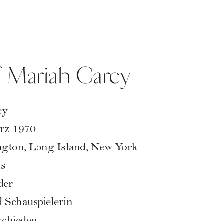
f Mariah Carey
ey
rz 1970
gton, Long Island, New York
as
der
 Schauspielerin