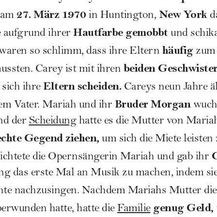
27. März 1970
New York
e am
in Huntington,
da
Hautfarbe gemobbt
 aufgrund ihrer
und schika
häufig
waren so schlimm, dass ihre Eltern
zum 
beiden Geschwiste
ssten. Carey ist mit ihren
Eltern scheiden.
 sich ihre
Careys neun Jahre ä
Bruder Morgan
rem Vater. Mariah und ihr
wuchs
nd der
Scheidung
hatte es die Mutter von Mariah
echte Gegend ziehen,
um sich die Miete leisten
G
richtete die Opernsängerin Mariah und gab ihr
ing das erste Mal an Musik zu machen, indem sie
chte nachzusingen. Nachdem Mariahs Mutter di
genug Geld,
erwunden hatte, hatte die
Familie