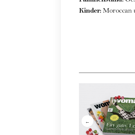
Ges
Kinder:
Moroccan 
←