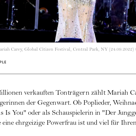
riah Carey, Global Citizen Festival, Central Park, NY (24.09.2022)
PLE
illionen verkauften Tonträgern zählt Mariah C
gerinnen der Gegenwart. Ob Poplieder, Weihnach
Is You" oder als Schauspielerin in "Der Jungg
e eine ehrgeizige Powerfrau ist und viel für Ihre