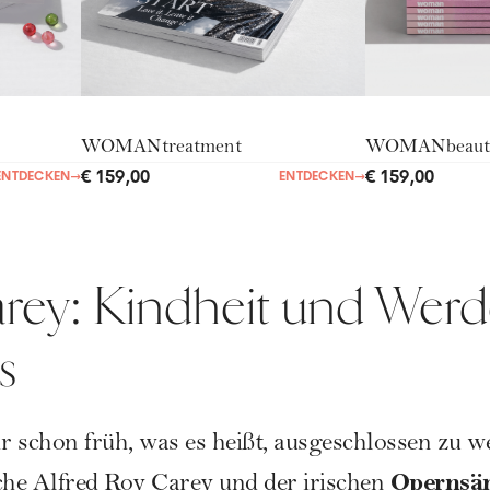
WOMANtreatment
WOMANbeaut
€ 159,00
€ 159,00
ENTDECKEN
→
ENTDECKEN
→
rey: Kindheit und Wer
s
 schon früh, was es heißt, ausgeschlossen zu w
Opernsä
che Alfred Roy Carey und der irischen