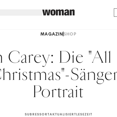
MAGAZIN
SHOP
 Carey: Die "All
hristmas"-Sänge
Portrait
SUBRESSORT
AKTUALISIERT
LESEZEIT