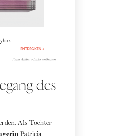
ybox
ENTDECKEN
→
Kann Affiliate-Links enthalten.
degang des
erden. Als Tochter
ngerin
Patricia