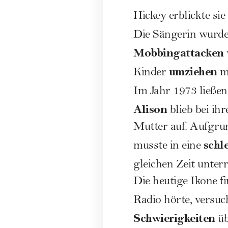
Hickey erblickte si
Die Sängerin wurde
Mobbingattacken
umziehen
Kinder
mu
Im Jahr 1973 ließen
Alison
blieb bei ih
Mutter auf. Aufgru
schl
musste in eine
gleichen Zeit unter
Die heutige Ikone f
Radio hörte, versu
Schwierigkeiten
üb