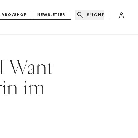
SUCHE
ABO/SHOP
NEWSLETTER
 I Want
rin im