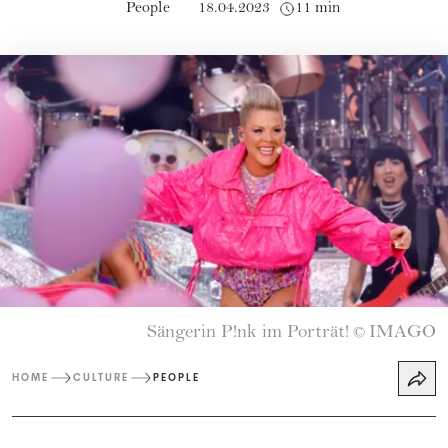
People
18.04.2023
11 min
Sängerin P!nk im Porträt!
IMAGO
©
HOME
CULTURE
PEOPLE