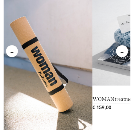
←
→
WOMANtreatmen
€ 159,00