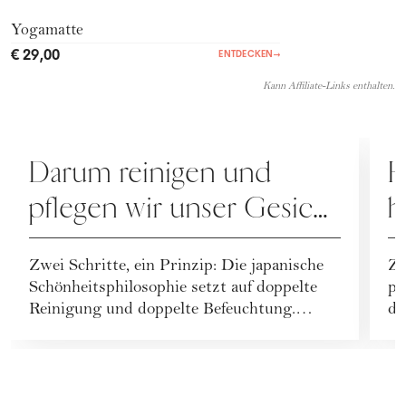
Yogamatte
€ 29,00
ENTDECKEN
→
Kann Affiliate-Links enthalten.
PFLEGE
P
Darum reinigen und
H
pflegen wir unser Gesicht
h
jetzt doppelt
t
Zwei Schritte, ein Prinzip: Die japanische
Zu
Schönheitsphilosophie setzt auf doppelte
pf
Reinigung und doppelte Befeuchtung.
da
Warum dies...