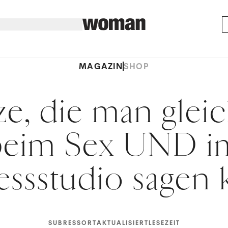
MAGAZIN
SHOP
ze, die man gleic
beim Sex UND i
essstudio sagen
SUBRESSORT
AKTUALISIERT
LESEZEIT