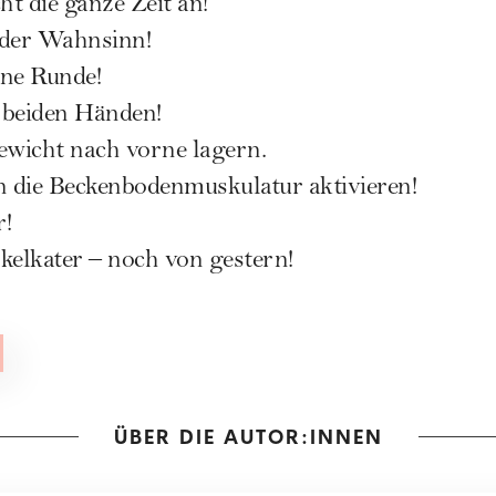
ht die ganze Zeit an!
 der Wahnsinn!
ine Runde!
t beiden Händen!
wicht nach vorne lagern.
hön die Beckenbodenmuskulatur aktivieren!
r!
kelkater – noch von gestern!
ÜBER DIE AUTOR:INNEN