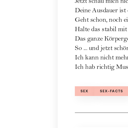
Jetzt schau mich nic
Deine Ausdauer ist
Geht schon, noch e
Halte das stabil mi
Das ganze Körperge
So ... und jetzt sc
Ich kann nicht meh
Ich hab richtig Mus
SEX
SEX-FACTS