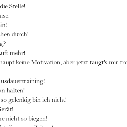
ie Stelle!
use.
in!
chen durch!
ig?
uft mehr!
aupt keine Motivation, aber jetzt taugt's mir tr
Ausdauertraining!
on halten!
so gelenkig bin ich nicht!
erät!
e nicht so biegen!