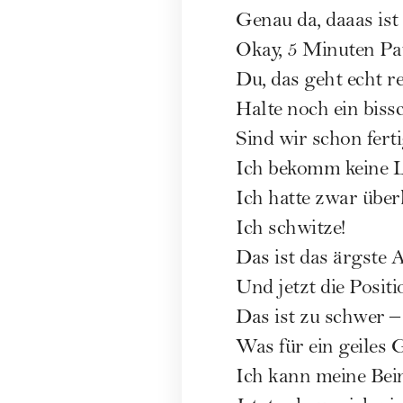
Genau da, daaas ist d
Okay, 5 Minuten Pa
Du, das geht echt re
Halte noch ein biss
Sind wir schon fert
Ich bekomm keine L
Ich hatte zwar überh
Ich schwitze!
Das ist das ärgste 
Und jetzt die Positi
Das ist zu schwer – 
Was für ein geiles G
Ich kann meine Bein