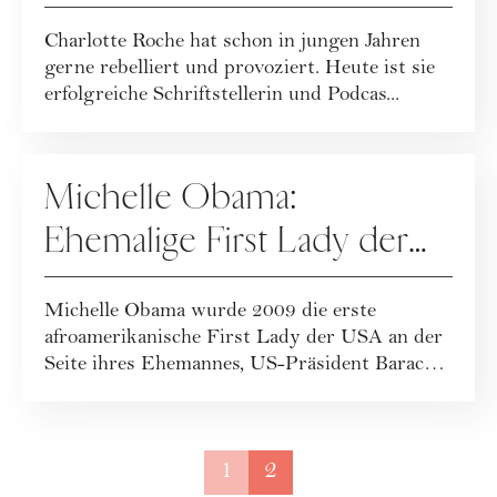
Bestsellerautorin [Portrait]
Charlotte Roche hat schon in jungen Jahren
gerne rebelliert und provoziert. Heute ist sie
erfolgreiche Schriftstellerin und Podcas...
PEOPLE
Michelle Obama:
Ehemalige First Lady der
USA, Powerfrau, Mutter
Michelle Obama wurde 2009 die erste
und Bestseller Autorin
afroamerikanische First Lady der USA an der
Seite ihres Ehemannes, US-Präsident Barack
Obama. ...
1
2