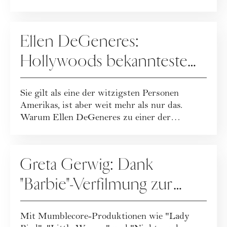
gilt al...
PEOPLE
Ellen DeGeneres:
Hollywoods bekannteste
Komikerin und Talkshow-
Sie gilt als eine der witzigsten Personen
Queen im Portrait
Amerikas, ist aber weit mehr als nur das.
Warum Ellen DeGeneres zu einer der
einflussrei...
PEOPLE
Greta Gerwig: Dank
"Barbie"-Verfilmung zur
erfolgreichsten Solo-
Mit Mumblecore-Produktionen wie "Lady
Regisseurin ernannt