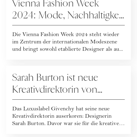
Vienna Fashion Week
2024: Mode, Nachhaltigkeit
& soziale Verantwortung
Die Vienna Fashion Week 2024 steht wieder
im Zentrum der internationalen Modeszene
und bringt sowohl etablierte Designer als au...
FASHION
Sarah Burton ist neue
Kreativdirektorin von
Givenchy
Das Luxuslabel Givenchy hat seine neue
Kreativdirektorin auserkoren: Designerin
Sarah Burton. Davor war sie für die kreative
Leitu...