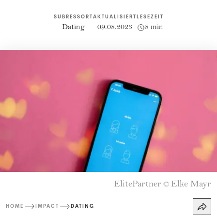
SUBRESSORT
AKTUALISIERT
LESEZEIT
Dating
09.08.2023
8 min
ElitePartner
Elke Mayr
©
HOME
IMPACT
DATING