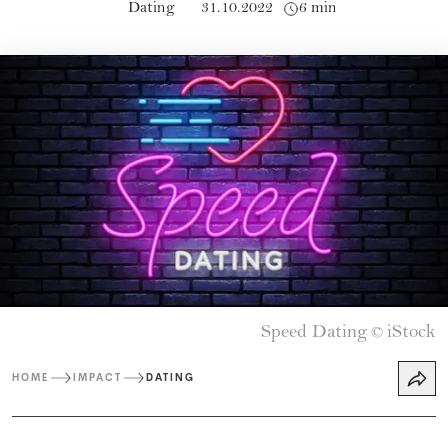
Dating
31.10.2022
6 min
Speed Dating
iStock
©
HOME
IMPACT
DATING