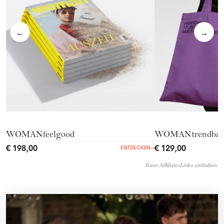
←
→
WOMANfeelgood
WOMANtrendba
€ 198,00
€ 129,00
ENTDECKEN
→
Kann Affiliate-Links enthalten.