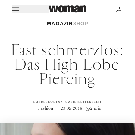
MAGAZIN
SHOP
Fast schmerzlos:
Das High Lobe
Piercing
SUBRESSORT
AKTUALISIERT
LESEZEIT
Fashion
23.09.2018
2 min