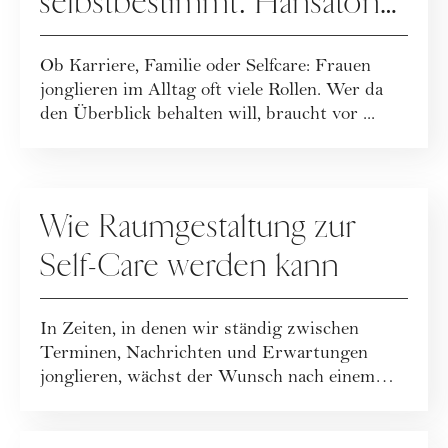
selbstbestimmt: Hansaton
zeigt, dass Hörgeräte
Ob Karriere, Familie oder Selfcare: Frauen
Lifestyle sein können
jonglieren im Alltag oft viele Rollen. Wer da
den Überblick behalten will, braucht vor ...
GASTBEITRÄGE
Wie Raumgestaltung zur
Self-Care werden kann
In Zeiten, in denen wir ständig zwischen
Terminen, Nachrichten und Erwartungen
jonglieren, wächst der Wunsch nach einem
Zuhause, i...
GASTBEITRÄGE