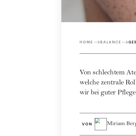
HOME
BALANCE
GE
Von schlechtem Ate
welche zentrale Ro
wir bei guter Pfleg
Miriam Ber
VON