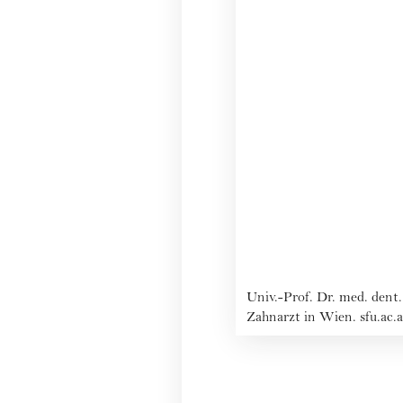
Univ.-Prof. Dr. med. dent
Zahnarzt in Wien.
sfu.ac.a