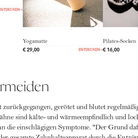
ENTDECKEN
→
Yogamatte
Pilates-Socken
€ 29,00
€ 16,00
ENTDECKEN
→
ermeiden
t zurückgegangen, gerötet und blutet regelmäßi
ähne sind kälte- und wärmeempfindlich und loc
ian die einschlägigen Symptome. "Der Grund dafü