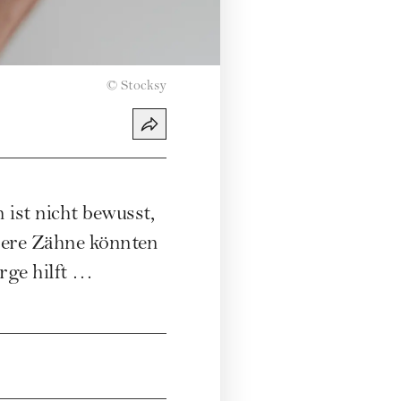
©
Stocksy
ist nicht bewusst,
sere Zähne könnten
orge hilft …