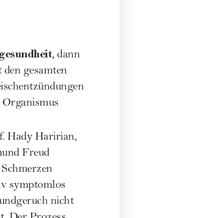
gesundheit
, dann
t den gesamten
eischentzündungen
n Organismus
f. Hady Haririan,
gmund Freud
d Schmerzen
tiv symptomlos
Mundgeruch nicht