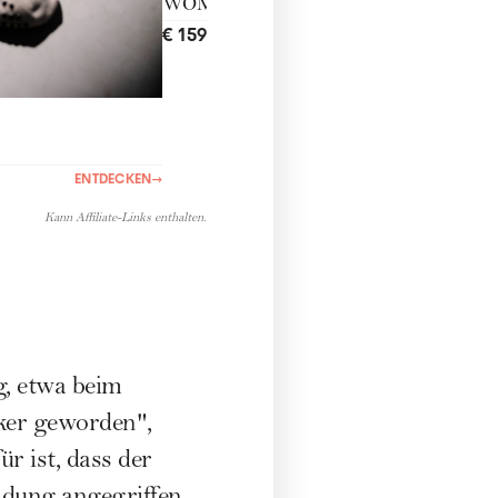
WOMANtreatment
€ 159,00
ENTDECKEN
→
ENTDECKEN
→
Kann Affiliate-Links enthalten.
g, etwa beim
ker geworden",
r ist, dass der