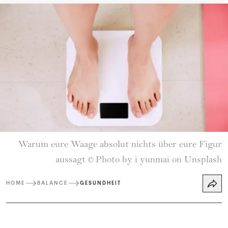
Warum eure Waage absolut nichts über eure Figur
aussagt
Photo by i yunmai on Unsplash
©
HOME
BALANCE
GESUNDHEIT