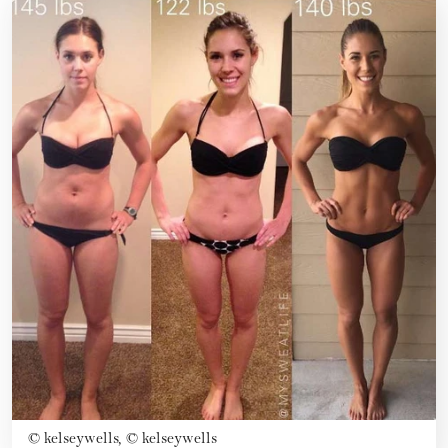
©
kelseywells, © kelseywells