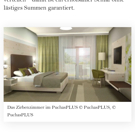
verteilen – damit ist ein erholsamer Schlaf ohne
lästiges Summen garantiert.
Das Zirbenzimmer im PuchasPLUS
©
PuchasPLUS, ©
PuchasPLUS