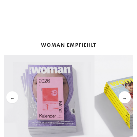
WOMAN EMPFIEHLT
←
→