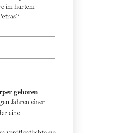
ere im hartem
Petras?
rper geboren
gen Jahren einer
er eine