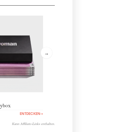
→
ybox
ENTDECKEN
→
Kann Affiliate-Links enthalten.