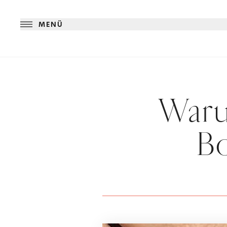
MENÜ
Waru
B