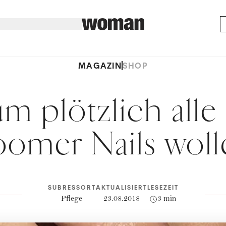
MAGAZIN
SHOP
m plötzlich alle
oomer Nails woll
SUBRESSORT
AKTUALISIERT
LESEZEIT
Pflege
23.08.2018
3 min