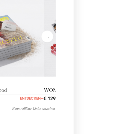
WOM
€ 159
→
ood
WOMANcommunity
€ 129,00
ENTDECKEN
→
ENTDECKEN
→
Kann Affiliate-Links enthalten.