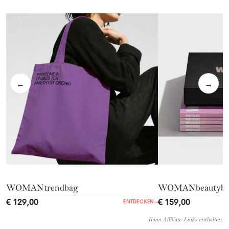
←
→
WOMANtrendbag
WOMANbeautyb
€ 129,00
€ 159,00
ENTDECKEN
→
Kann Affiliate-Links enthalten.