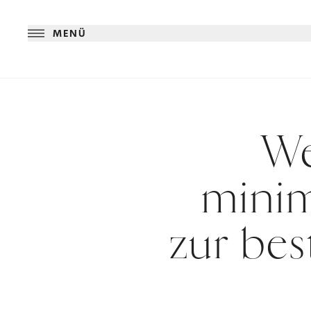
MENÜ
We
minim
zur be