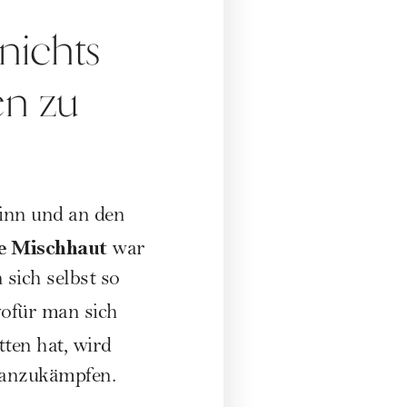
 nichts
en zu
Kinn und an den
le
Mischhaut
war
 sich selbst so
wofür man sich
tten hat, wird
 anzukämpfen.