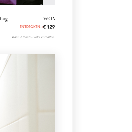
bag
WOMANmoon
€ 129,00
ENTDECKEN
→
ENTDECKEN
→
Kann Affiliate-Links enthalten.