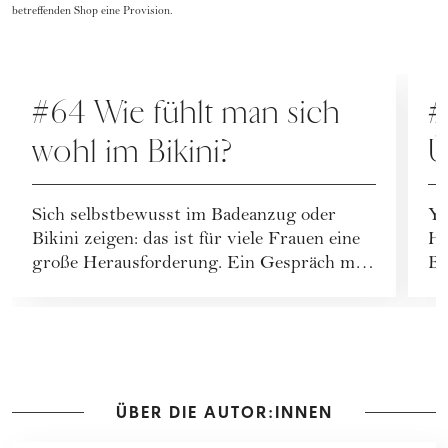
betreffenden Shop eine Provision.
PODCAST
P
#64 Wie fühlt man sich
#
wohl im Bikini?
Ü
S
Sich selbstbewusst im Badeanzug oder
Yo
Bikini zeigen: das ist für viele Frauen eine
Hu
große Herausforderung. Ein Gespräch mit
Bu
Psycholo...
Zu
ÜBER DIE AUTOR:INNEN