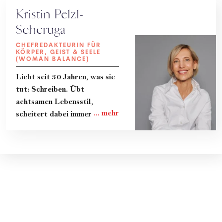
Kristin Pelzl-
Scheruga
CHEFREDAKTEURIN FÜR
KÖRPER, GEIST & SEELE
(WOMAN BALANCE)
Liebt seit 30 Jahren, was sie
tut: Schreiben. Übt
achtsamen Lebensstil,
scheitert dabei immer wieder
und lernt gerade dadurch
viel. Teilt ihre Erkenntnisse
und das Know-How von
Expert:innen in Kolumnen, im
Magazin und im Podcast
"Zeit zum Reden." Lebt mit
ihrer Familie in Wien.