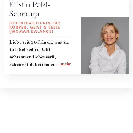
Kristin Pelzl-
Scheruga
CHEFREDAKTEURIN FÜR
KÖRPER, GEIST & SEELE
(WOMAN BALANCE)
Liebt seit 30 Jahren, was sie
tut: Schreiben. Übt
achtsamen Lebensstil,
scheitert dabei immer wieder
und lernt gerade dadurch
viel. Teilt ihre Erkenntnisse
und das Know-How von
Expert:innen in Kolumnen, im
Magazin und im Podcast
"Zeit zum Reden." Lebt mit
ihrer Familie in Wien.