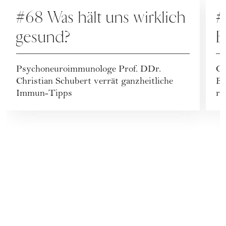
PODCAST
P
#68 Was hält uns wirklich
#
gesund?
B
e
Psychoneuroimmunologe Prof. DDr.
Ge
Christian Schubert verrät ganzheitliche
Be
Immun-Tipps
ri