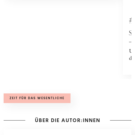
P
#
s
Un
de
ZEIT FÜR DAS WESENTLICHE
ÜBER DIE AUTOR:INNEN