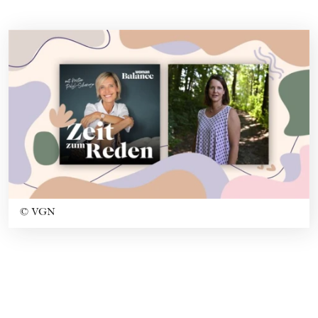
©
VGN