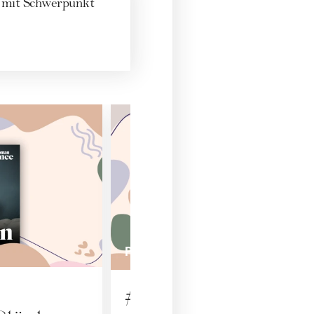
n mit Schwerpunkt
PODCAST
#61 Gentests: Was