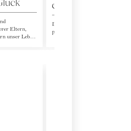
Glück
erfahre ich über m
und
DDr. Stefan Wöhrer über die Zuk
rer Eltern,
personalisierten Medizin
rn unser Leben
PODCAST