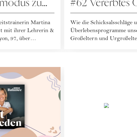
smodus zum
#62 Vererbtes 
itstrainerin Martina
Wie die Schicksalsschläge 
 mit ihrer Lehrerin &
Überlebensprogramme unse
on, 97, über
Großeltern und Urgroßelte
beeinflussen und wie wir...
PODCAST