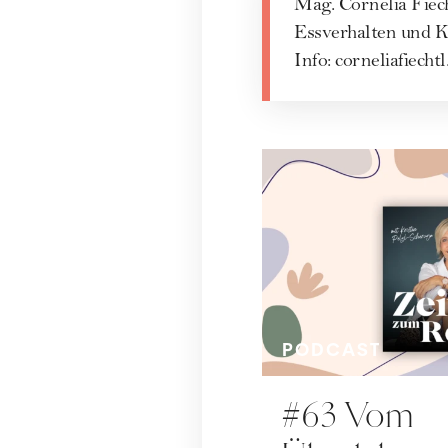
Mag. Cornelia Fiec
Essverhalten und K
Info:
corneliafiechtl
PODCAST
#63 Vom