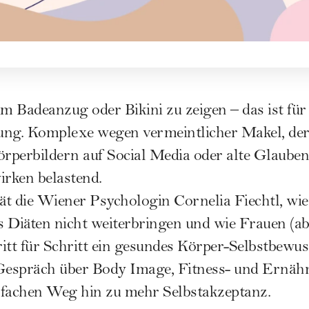
im Badeanzug oder Bikini zu zeigen – das ist für
ung. Komplexe wegen vermeintlicher Makel, der
örperbildern auf Social Media oder alte Glauben
irken belastend.
rät die Wiener Psychologin Cornelia Fiechtl, wi
s Diäten nicht weiterbringen und wie Frauen (a
itt für Schritt ein gesundes Körper-Selbstbewus
 Gespräch über Body Image, Fitness- und Ernä
nfachen Weg hin zu mehr Selbstakzeptanz.