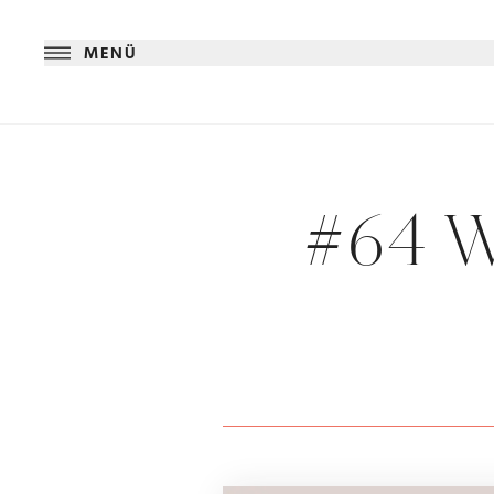
MENÜ
#64 W