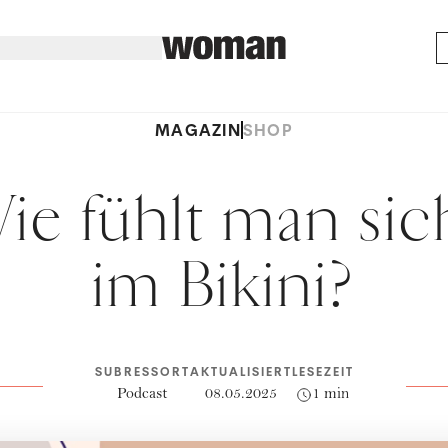
MAGAZIN
SHOP
ie fühlt man sic
im Bikini?
SUBRESSORT
AKTUALISIERT
LESEZEIT
Podcast
08.05.2025
1 min