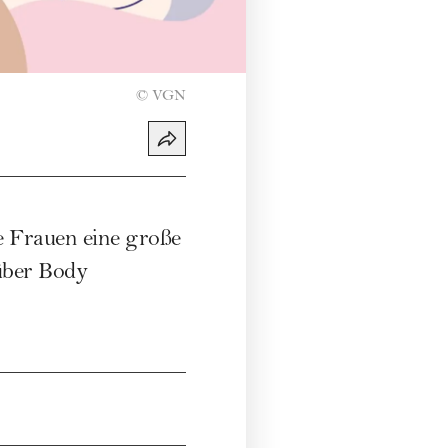
©
VGN
le Frauen eine große
über Body