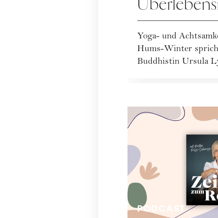
Überleben
Sinn
Yoga- und Achtsamke
Hums-Winter spricht
Buddhistin Ursula Ly
Zuversicht i...
PODCAST