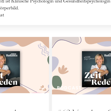
htl ist Klinische Psychologin und Gesundheitspsychologi
örperbild.
.at
PODCAST