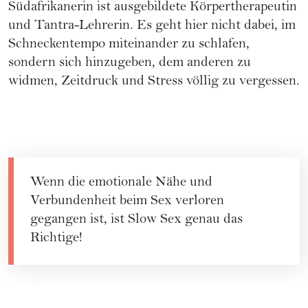
Südafrikanerin ist ausgebildete Körpertherapeutin
und Tantra-Lehrerin. Es geht hier nicht dabei, im
Schneckentempo miteinander zu schlafen,
sondern sich hinzugeben, dem anderen zu
widmen, Zeitdruck und Stress völlig zu vergessen.
Wenn die emotionale Nähe und
Verbundenheit beim Sex verloren
gegangen ist, ist Slow Sex genau das
Richtige!