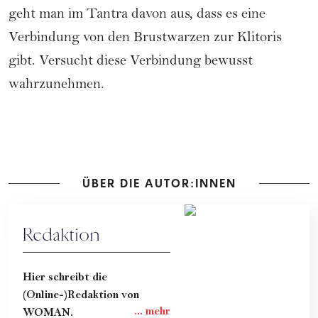
geht man im Tantra davon aus, dass es eine
Verbindung von den Brustwarzen zur Klitoris
gibt. Versucht diese Verbindung bewusst
wahrzunehmen.
ÜBER DIE AUTOR:INNEN
Redaktion
Hier schreibt die
(Online-)Redaktion von
WOMAN.