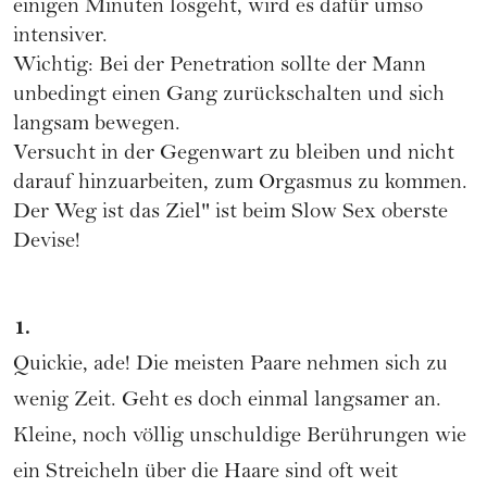
einigen Minuten losgeht, wird es dafür umso
intensiver.
Wichtig: Bei der Penetration sollte der Mann
unbedingt einen Gang zurückschalten und sich
langsam bewegen.
Versucht in der Gegenwart zu bleiben und nicht
darauf hinzuarbeiten, zum Orgasmus zu kommen.
Der Weg ist das Ziel" ist beim Slow Sex oberste
Devise!
1.
Quickie
, ade! Die meisten Paare nehmen sich zu
wenig Zeit. Geht es doch einmal langsamer an.
Kleine, noch völlig unschuldige Berührungen wie
ein Streicheln über die Haare sind oft weit