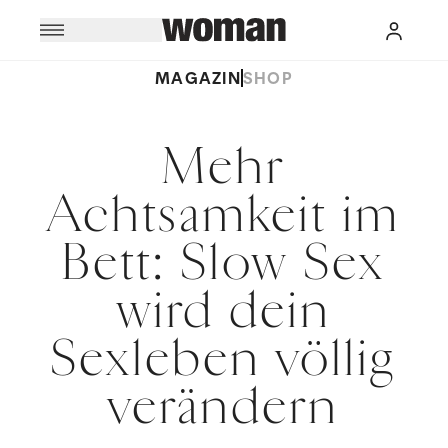
MAGAZIN
SHOP
Mehr
Achtsamkeit im
Bett: Slow Sex
wird dein
Sexleben völlig
verändern