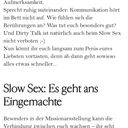
Aufmerksamkeit.
Sprecht ruhig miteinander: Kommunikation hört
im Bett nicht auf. Wie fühlen sich die
Berührungen an? Was tut euch besonders gut?
Und Dirty Talk ist natürlich auch beim Slow Sex
nicht verboten ;-)
Nun könnt ihr euch langsam zum Penis eures
Liebsten vortasten, denn ab dann geht sowieso
alles etwas schneller...
Slow Sex: Es geht ans
Eingemachte
Besonders in der Missionarsstellung kann die
Verbindung zwischen euch wachsen – ihr seht