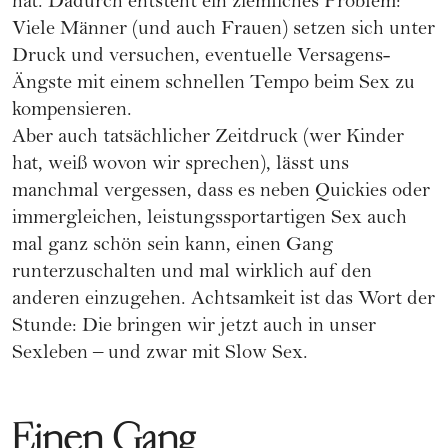
hat. Dadurch entsteht ein ziemliches Problem:
Viele Männer (und auch Frauen) setzen sich unter
Druck und versuchen, eventuelle Versagens-
Ängste mit einem schnellen Tempo beim Sex zu
kompensieren.
Aber auch tatsächlicher Zeitdruck (wer Kinder
hat, weiß wovon wir sprechen), lässt uns
manchmal vergessen, dass es neben Quickies oder
immergleichen, leistungssportartigen Sex auch
mal ganz schön sein kann, einen Gang
runterzuschalten und mal wirklich auf den
anderen einzugehen. Achtsamkeit ist das Wort der
Stunde: Die bringen wir jetzt auch in unser
Sexleben – und zwar mit Slow Sex.
Einen Gang