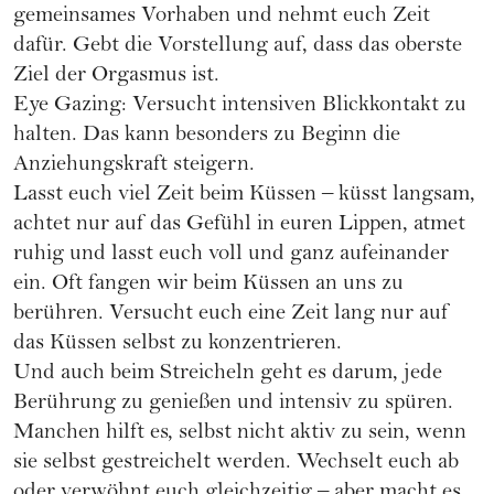
gemeinsames Vorhaben und nehmt euch Zeit
dafür. Gebt die Vorstellung auf, dass das oberste
Ziel der Orgasmus ist.
Eye Gazing: Versucht intensiven Blickkontakt zu
halten. Das kann besonders zu Beginn die
Anziehungskraft steigern.
Lasst euch viel Zeit beim Küssen – küsst langsam,
achtet nur auf das Gefühl in euren Lippen, atmet
ruhig und lasst euch voll und ganz aufeinander
ein. Oft fangen wir beim Küssen an uns zu
berühren. Versucht euch eine Zeit lang nur auf
das Küssen selbst zu konzentrieren.
Und auch beim Streicheln geht es darum, jede
Berührung zu genießen und intensiv zu spüren.
Manchen hilft es, selbst nicht aktiv zu sein, wenn
sie selbst gestreichelt werden. Wechselt euch ab
oder verwöhnt euch gleichzeitig – aber macht es