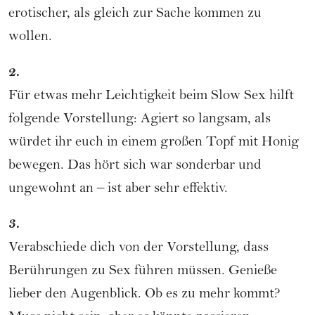
erotischer, als gleich zur Sache kommen zu
wollen.
2.
Für etwas mehr Leichtigkeit beim Slow Sex hilft
folgende Vorstellung: Agiert so langsam, als
würdet ihr euch in einem großen Topf mit Honig
bewegen. Das hört sich war sonderbar und
ungewohnt an – ist aber sehr effektiv.
3.
Verabschiede dich von der Vorstellung, dass
Berührungen zu Sex führen müssen. Genieße
lieber den Augenblick. Ob es zu mehr kommt?