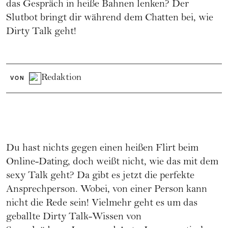
das Gespräch in heiße Bahnen lenken? Der
Slutbot bringt dir während dem Chatten bei, wie
Dirty Talk
geht!
Redaktion
VON
Du hast nichts gegen einen heißen Flirt beim
Online-Dating
, doch weißt nicht, wie das mit dem
sexy Talk geht? Da gibt es jetzt die perfekte
Ansprechperson. Wobei, von einer Person kann
nicht die Rede sein! Vielmehr geht es um das
geballte
Dirty Talk-Wissen
von