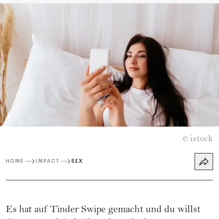
istock
©
HOME
IMPACT
SEX
Es hat auf
Tinder
Swipe gemacht und du willst