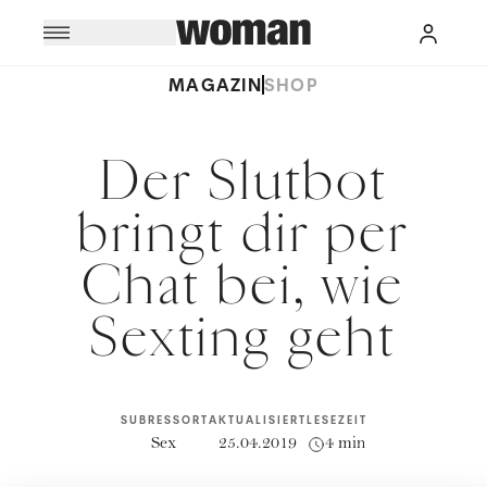
MAGAZIN
SHOP
Der Slutbot
bringt dir per
Chat bei, wie
Sexting geht
SUBRESSORT
AKTUALISIERT
LESEZEIT
Sex
25.04.2019
4 min