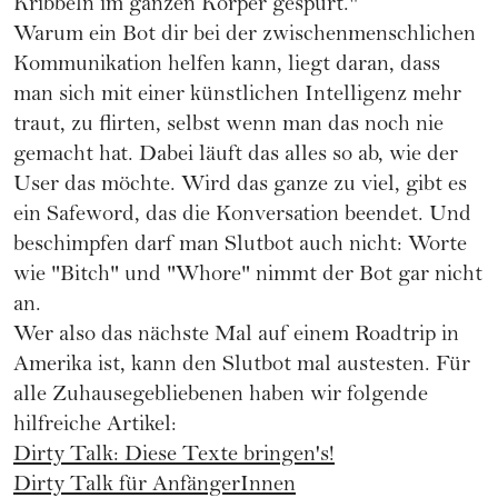
Kribbeln im ganzen Körper gespürt."
Warum ein Bot dir bei der zwischenmenschlichen
Kommunikation helfen kann, liegt daran, dass
man sich mit einer künstlichen Intelligenz mehr
traut, zu flirten, selbst wenn man das noch nie
gemacht hat. Dabei läuft das alles so ab, wie der
User das möchte. Wird das ganze zu viel, gibt es
ein Safeword, das die Konversation beendet. Und
beschimpfen darf man Slutbot auch nicht: Worte
wie "Bitch" und "Whore" nimmt der Bot gar nicht
an.
Wer also das nächste Mal auf einem
Roadtrip
in
Amerika ist, kann den Slutbot mal austesten. Für
alle Zuhausegebliebenen haben wir folgende
hilfreiche Artikel:
Dirty Talk: Diese Texte bringen's!
Dirty Talk für AnfängerInnen