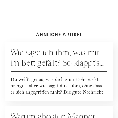
ÄHNLICHE ARTIKEL
SEX
Wie sage ich ihm, was mir
im Bett gefällt? So klappt's
ohne Kränkung
Du weißt genau, was dich zum Höhepunkt
bringt – aber wie sagst du es ihm, ohne dass
er sich angegriffen fühlt? Die gute Nachricht:...
SEX
Warum ghosten Männer