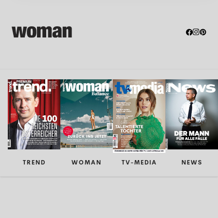
TREND
WOMAN
TV-MEDIA
NEWS