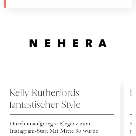
FASHION
F
Kelly Rutherfords
D
fantastischer Style
T
Durch unaufgeregte Eleganz zum
Ke
Instagram-Star: Mit Mitte 50 wurde
je