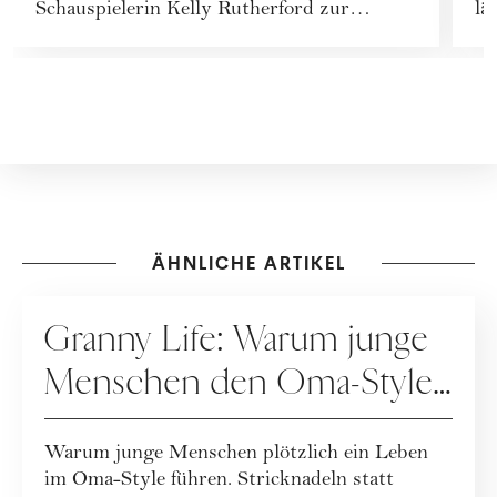
Schauspielerin Kelly Rutherford zur
lä
Erfolgsinfluencerin.
ÄHNLICHE ARTIKEL
GESUNDHEIT
Granny Life: Warum junge
Menschen den Oma-Style
lieben
Warum junge Menschen plötzlich ein Leben
im Oma-Style führen. Stricknadeln statt