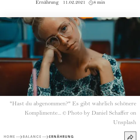
Ernährung
11.02.2021
8 min
"Hast du abgenommen?" Es gibt wahrlich schönere
Komplimente...
Photo by Daniel Schaffer on
©
Unsplash
HOME
BALANCE
ERNÄHRUNG