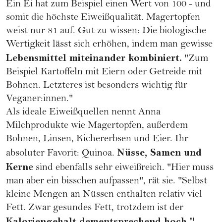
Ein Ei hat zum Beispiel einen Wert von 100 - und
somit die höchste Eiweißqualität. Magertopfen
weist nur 81 auf. Gut zu wissen: Die biologische
Wertigkeit lässt sich erhöhen, indem man gewisse
Lebensmittel miteinander kombiniert.
"Zum
Beispiel
Kartoffeln
mit Eiern oder Getreide mit
Bohnen. Letzteres ist besonders wichtig für
Veganer:innen
."
Als ideale Eiweißquellen nennt Anna
Milchprodukte wie Magertopfen, außerdem
Bohnen, Linsen, Kichererbsen und
Eier
. Ihr
Nüsse, Samen und
absoluter Favorit: Quinoa.
Kerne
sind ebenfalls sehr eiweißreich. "Hier muss
man aber ein bisschen aufpassen", rät sie. "Selbst
kleine Mengen an Nüssen enthalten relativ viel
Fett. Zwar gesundes Fett, trotzdem ist der
Kaloriengehalt
dementsprechend hoch."