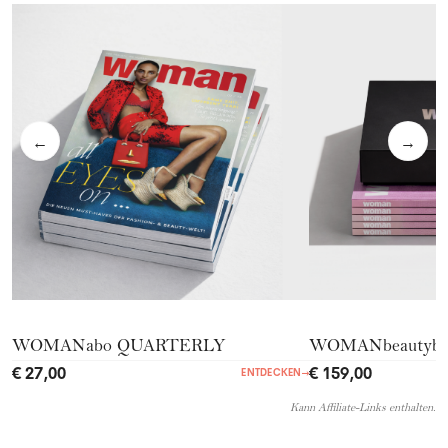
←
→
WOMANabo QUARTERLY
WOMANbeautyb
€ 27,00
€ 159,00
ENTDECKEN
→
Kann Affiliate-Links enthalten.