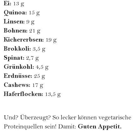
Ei:
13 g
Quinoa:
15 g
Linsen:
9 g
Bohnen:
21 g
Kichererbsen:
19 g
Brokkoli:
3,5 g
Spinat:
2,7 g
Grünkohl:
4,5 g
Erdnüsse:
25 g
Cashews:
17 g
Haferflocken:
13,5 g
Und? Überzeugt? So lecker können vegetarische
Guten Appetit.
Proteinquellen sein! Damit: