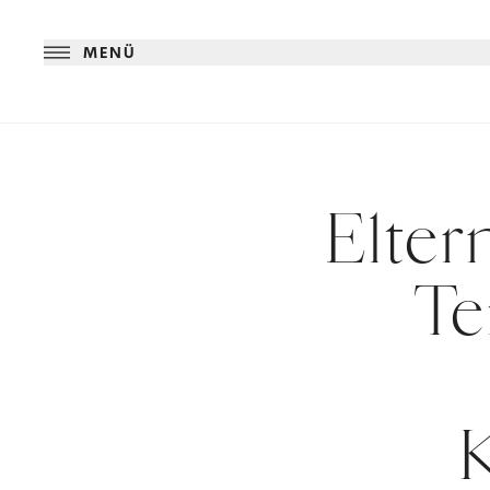
MENÜ
Elter
Te