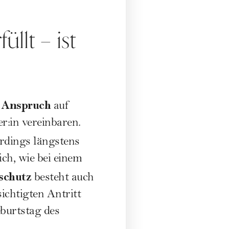
llt – ist
 Anspruch
auf
r:in vereinbaren.
lerdings längstens
ich, wie bei einem
schutz
besteht auch
ichtigten Antritt
eburtstag des