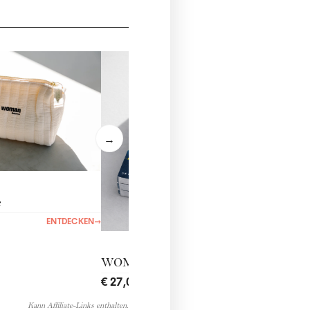
Yoga
€ 29,
→
e
ENTDECKEN
→
WOMANabo QUARTERLY
€ 27,00
ENTDECKEN
→
Kann Affiliate-Links enthalten.