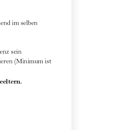
hend im selben
renz sein
ieren (Minimum ist
eeltern.