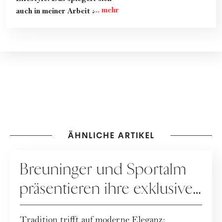
auch in meiner Arbeit als
freie Redakteurin für
woman.at wider. Egal ob es
um Mode-Klassiker geht, die
neuesten Skincare-Trends
oder Portraits von
Designer:innen, It-Girls und
anderen Stars: In meinen
Artikeln steckt immer viel
Recherche und noch mehr
Herzblut. Ich wünsche dir
ÄHNLICHE ARTIKEL
viel Freude beim Lesen!
KOOPERATION
Breuninger und Sportalm
präsentieren ihre exklusive
Dirndl-Capsule!
Tradition trifft auf moderne Eleganz: