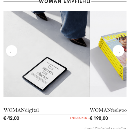
WOMAN EMPFIEHLT
←
→
WOMANdigital
WOMANfeelgood
€ 42,00
€ 198,00
ENTDECKEN
→
Kann Affiliate-Links enthalten.