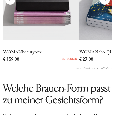
←
→
WOMANbeautybox
WOMANabo QU
€ 159,00
€ 27,00
ENTDECKEN
→
Kann Affiliate-Links enthalten.
Welche Brauen-Form passt
zu meiner Gesichtsform?