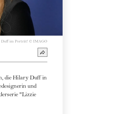
 Duff im Porträt!
©
IMAGO
, die Hilary Duff in
dedesignerin und
derserie "Lizzie