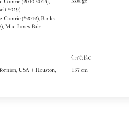
Waage
 Comrie (2010-2016),
eit 2019)
z Comrie (*2012), Banks
8), Mae James Bair
Größe
ifornien, USA + Houston,
157 cm