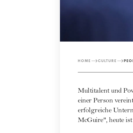
HOME
CULTURE
PEO
Multitalent und Pow
einer Person verein
erfolgreiche Untern
McGuire", heute ist