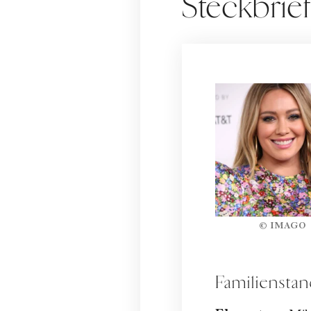
Steckbrief
© IMAGO
Familiensta