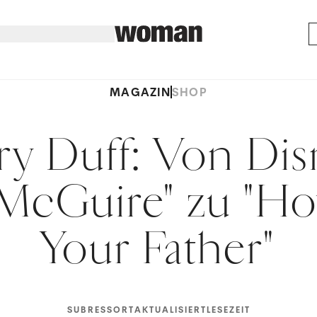
MAGAZIN
SHOP
ry Duff: Von Di
 McGuire" zu "H
Your Father"
SUBRESSORT
AKTUALISIERT
LESEZEIT