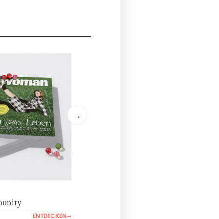
→
nity
ENTDECKEN
→