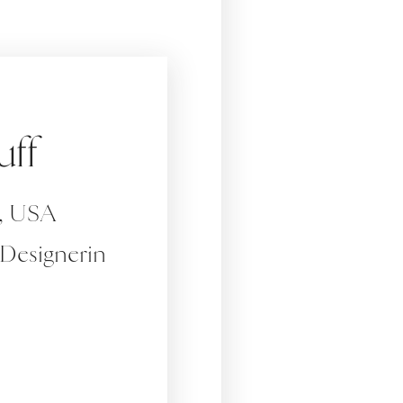
uff
s, USA
 Designerin