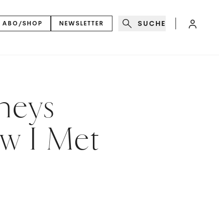
SUCHE
ABO/SHOP
NEWSLETTER
sneys
ow I Met