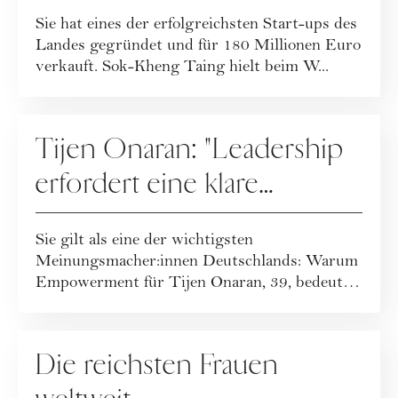
die mit Dynatrace die Tech-
Sie hat eines der erfolgreichsten Start-ups des
Welt revolutionierte
Landes gegründet und für 180 Millionen Euro
verkauft. Sok-Kheng Taing hielt beim W...
KARRIERE
Tijen Onaran: "Leadership
erfordert eine klare
Haltung"
Sie gilt als eine der wichtigsten
Meinungsmacher:innen Deutschlands: Warum
Empowerment für Tijen Onaran, 39, bedeutet,
selbst sein...
PEOPLE
Die reichsten Frauen