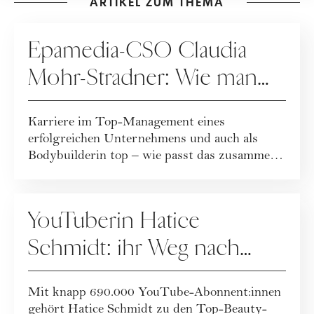
ARTIKEL ZUM THEMA
GESUNDHEIT
Epamedia-CSO Claudia
Mohr-Stradner: Wie man
Ziele wirklich erreicht
Karriere im Top-Management eines
erfolgreichen Unternehmens und auch als
Bodybuilderin top – wie passt das zusammen?
Sehr gut soga...
PEOPLE
YouTuberin Hatice
Schmidt: ihr Weg nach
oben
Mit knapp 690.000 YouTube-Abonnent:innen
gehört Hatice Schmidt zu den Top-Beauty-