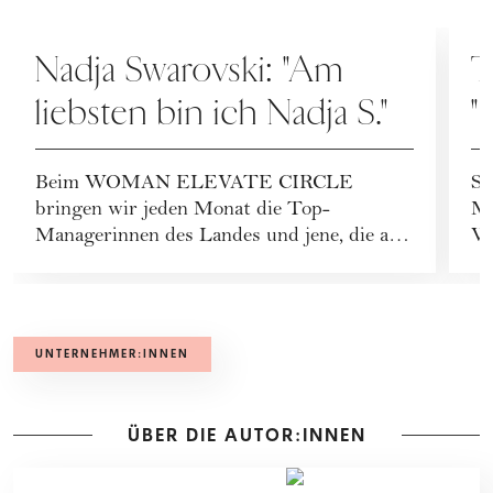
KARRIERE
K
Nadja Swarovski: "Am
T
liebsten bin ich Nadja S."
"
e
Beim WOMAN ELEVATE CIRCLE
Si
bringen wir jeden Monat die Top-
Me
Managerinnen des Landes und jene, die am
Wa
Weg dorthin sind, zusammen. Im ...
39
UNTERNEHMER:INNEN
ÜBER DIE AUTOR:INNEN