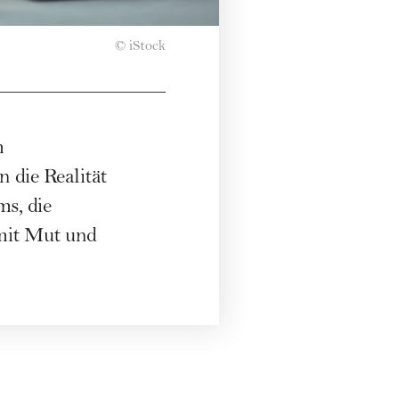
© iStock
m
 die Realität
s, die
mit Mut und