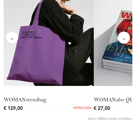
←
→
WOMANtrendbag
WOMANabo QU
€ 129,00
€ 27,00
ENTDECKEN
→
Kann Affiliate-Links enthalten.