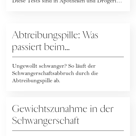
Diese Tests sind in Apotheken und Drogerien
erh...
MUTTERSCHAFT
Abtreibungspille: Was
passiert beim
medikamentösen
Ungewollt schwanger? So läuft der
Schwangerschaftsabbruch?
Schwangerschaftsabbruch durch die
Abtreibungspille ab.
MUTTERSCHAFT
Gewichtszunahme in der
Schwangerschaft