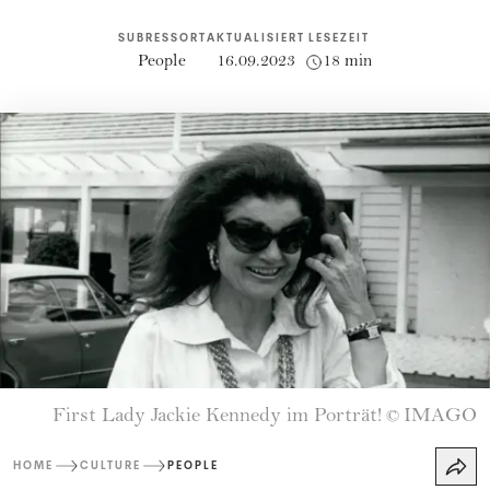
SUBRESSORT
AKTUALISIERT
LESEZEIT
People
16.09.2023
18 min
First Lady Jackie Kennedy im Porträt!
IMAGO
©
HOME
CULTURE
PEOPLE