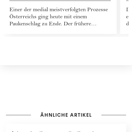
Finanzminister Grasser zu
Ü
Einer der medial meistverfolgten Prozesse
Da
8 Jahren Gefängnis
F
Österreichs ging heute mit einem
es
verurteilte
Paukenschlag zu Ende. Der frühere
di
Finanzminister Karl-H...
be
ÄHNLICHE ARTIKEL
FINANZEN