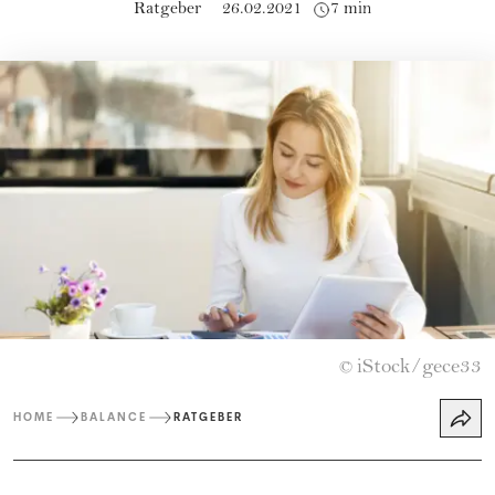
Ratgeber
26.02.2021
7 min
iStock/gece33
©
HOME
BALANCE
RATGEBER