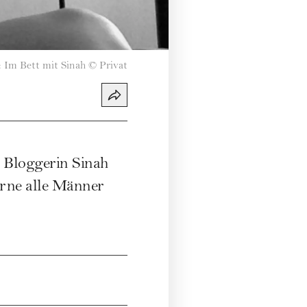
 Im Bett mit Sinah
©
Privat
t Bloggerin Sinah
gerne alle Männer