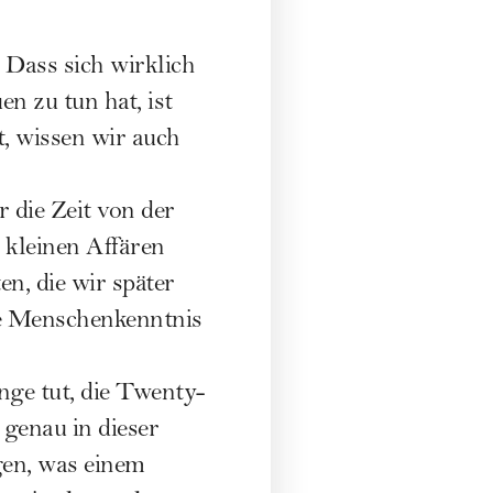
. Dass sich wirklich
en zu tun hat, ist
t, wissen wir auch
 die Zeit von der
 kleinen Affären
n, die wir später
re Menschenkenntnis
nge tut, die Twenty-
 genau in dieser
gen, was einem