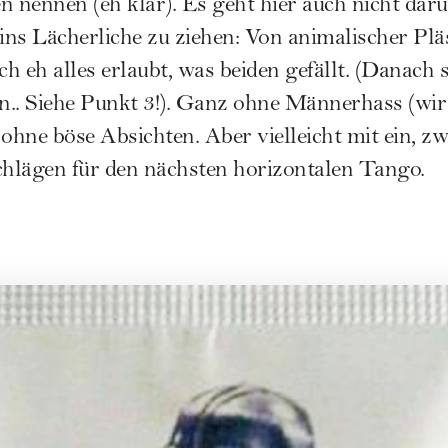
nennen (eh klar). Es geht hier auch nicht daru
ins Lächerliche zu ziehen: Von animalischer Pläs
 eh alles erlaubt, was beiden gefällt. (Danach s
.. Siehe Punkt 3!). Ganz ohne Männerhass (wir 
ohne böse Absichten. Aber vielleicht mit ein, zw
hlägen für den nächsten horizontalen Tango.