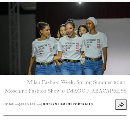
Milan Fashion Week, Spring Summer 2024,
Moschino Fashion Show
IMAGO / ABACAPRESS
©
HOME
ELEVATE
UNTERNEHMENSPORTRAITS