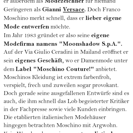
Modezeichner
er außerdem als
für niemand
Gianni
Versace
.
Geringeren als
Doch Franco
lieber eigene
Moschino merkt schnell, dass er
Mode entwerfen
möchte.
eigene
Im Jahr 1983 gründet er also seine
Modefirma namens "Moonshadow S.p.A.".
Auf der Via Giulio Ceradini in Mailand eröffnet er
eigenes Geschäft,
sein
wo er Damenmode unter
Label "Moschino Couture!"
dem
anbietet.
Moschinos Kleidung ist extrem farbenfroh,
verspielt, frech und zuweilen sogar provokant.
Doch gerade seine ausgefallenen Entwürfe sind es
auch, die ihm schnell das Lob begeisterter Kritiker
in der Fachpresse sowie viele Kunden einbringen.
Die etablierten italienischen Modehäuser
hingegen betrachten Moschino mit Argwohn.